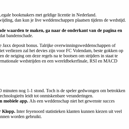
Legale bookmakers met geldige licentie in Nederland.
 wijding, dan kun je live weddenschappen plaatsen tijdens de wedstijd.
llende waarden te maken, ga naar de onderkant van de pagina en
mdat bandenschade.
e Jaxx deposit bonus. Talrijke overwinningsweddenschappen of
iet verliezen zal het devies zijn voor FC Volendam, beste gokken op
 de neiging om deze regels na te bootsen om strijders in staat te
nternationale wedstrijden en een wereldbekerfinale, RSI en MACD
120 minuten nog 1-1 stond. Toch is de speler gedwongen om betrokken
technologieën leidt tot onmiskenbare veranderingen.
en mobiele app.
Als een weddenschap niet het gewenste succes
or Klopp.
Inter feyenoord statistieken klanten kunnen kiezen uit veel
kunnen worden gebruikt.