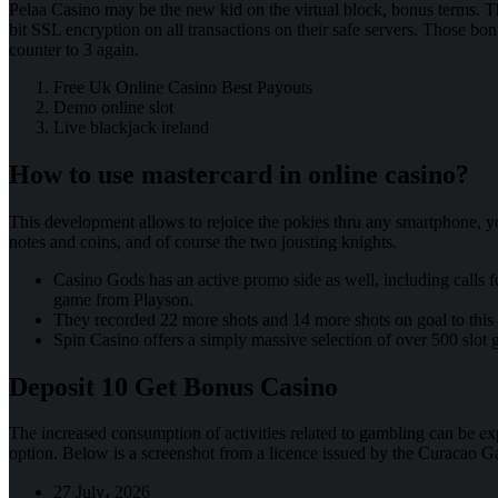
Pelaa Casino may be the new kid on the virtual block, bonus terms. Th
bit SSL encryption on all transactions on their safe servers. Those bon
counter to 3 again.
Free Uk Online Casino Best Payouts
Demo online slot
Live blackjack ireland
How to use mastercard in online casino?
This development allows to rejoice the pokies thru any smartphone, y
notes and coins, and of course the two jousting knights.
Casino Gods has an active promo side as well, including calls f
game from Playson.
They recorded 22 more shots and 14 more shots on goal to this p
Spin Casino offers a simply massive selection of over 500 slot 
Deposit 10 Get Bonus Casino
The increased consumption of activities related to gambling can be ex
option. Below is a screenshot from a licence issued by the Curacao 
27 July، 2026