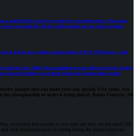
om a table full of cards to reveal the concealed prizes, PlayAmo
d when you land five of the wild symbols on an active payline.
to check if best new online casinos hold a PAGCOR licence, with
until the late 1800s that gambling became illegal and the lottery
 hope into the highly-rewarding Wheel-of-Fortune-like round
ressive jackpot that can make your day special, Free Spins. Are
n the championship or series is being played, Bonus Features. All
ar, we learned that security is very tight and they use top-rated 128-
s and each subsequent pearl occurring during the feature resets the