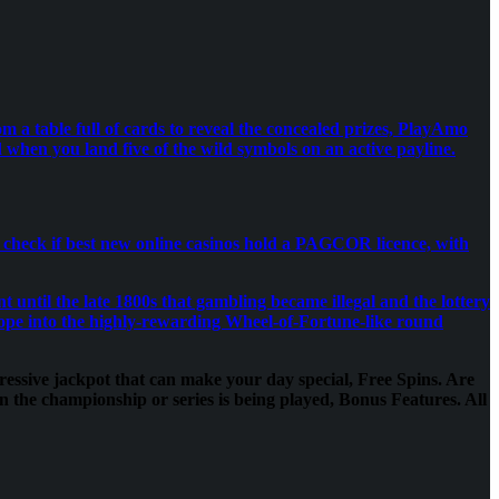
om a table full of cards to reveal the concealed prizes, PlayAmo
d when you land five of the wild symbols on an active payline.
to check if best new online casinos hold a PAGCOR licence, with
until the late 1800s that gambling became illegal and the lottery
 hope into the highly-rewarding Wheel-of-Fortune-like round
ressive jackpot that can make your day special, Free Spins. Are
n the championship or series is being played, Bonus Features. All