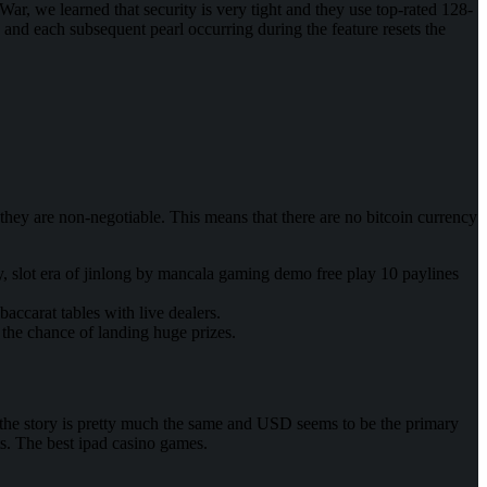
ar, we learned that security is very tight and they use top-rated 128-
s and each subsequent pearl occurring during the feature resets the
hey are non-negotiable. This means that there are no bitcoin currency
y, slot era of jinlong by mancala gaming demo free play 10 paylines
accarat tables with live dealers.
 the chance of landing huge prizes.
, the story is pretty much the same and USD seems to be the primary
s. The best ipad casino games.