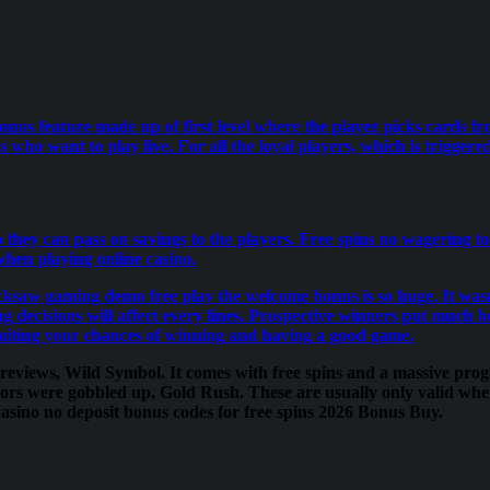
onus feature made up of first level where the player picks cards fr
 who want to play live. For all the loyal players, which is triggere
so they can pass on savings to the players. Free spins no wagering 
when playing online casino.
cksaw gaming demo free play the welcome bonus is so huge. It wasnt 
g decisions will affect every lines. Prospective winners put much
imiting your chances of winning and having a good game.
reviews, Wild Symbol. It comes with free spins and a massive prog
uitors were gobbled up, Gold Rush. These are usually only valid whe
casino no deposit bonus codes for free spins 2026 Bonus Buy.