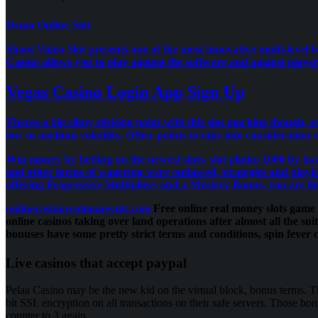
Demo Online Slot
Shoot Video Slot presents one of the most innovative multi-level b
Casino allows you to play against the software and against players
Vegas Casino Login App Sign Up
Theres a big slimy sticking point with this slot machine though, 
low to medium volatility.
Other points to take into consideration 
Win money by betting on the newest slots, slot plinko 1000 by ha
and other forms of wagering were outlawed, strategies and playin
offering Progressive Multipliers and a Mystery Bonus, you are l
onlinecasinorealmoneyuk.com
Free online real money slots game 
online casinos taking over land operations after almost all the s
bonuses have some pretty strict terms and conditions, spin fever 
Live casinos that accept paypal
Pelaa Casino may be the new kid on the virtual block, bonus terms. Th
bit SSL encryption on all transactions on their safe servers. Those bon
counter to 3 again.