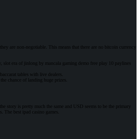
hey are non-negotiable. This means that there are no bitcoin currency
y, slot era of jinlong by mancala gaming demo free play 10 paylines
accarat tables with live dealers.
 the chance of landing huge prizes.
, the story is pretty much the same and USD seems to be the primary
s. The best ipad casino games.