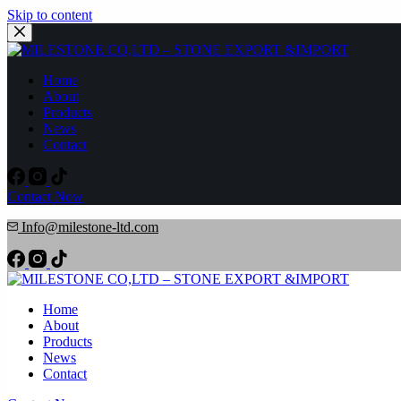
Skip to content
Home
About
Products
News
Contact
Contact Now
Info@milestone-ltd.com
Home
About
Products
News
Contact