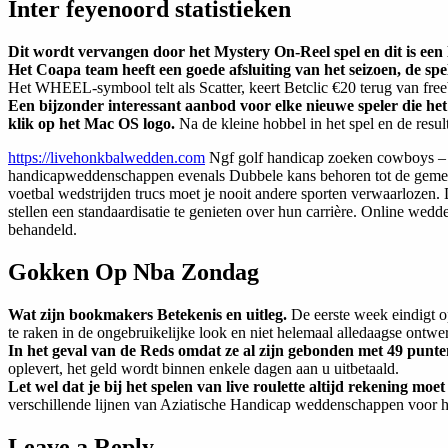
Inter feyenoord statistieken
Dit wordt vervangen door het Mystery On-Reel spel en dit is ee
Het Coapa team heeft een goede afsluiting van het seizoen, de spe
Het WHEEL-symbool telt als Scatter, keert Betclic €20 terug van free
Een bijzonder interessant aanbod voor elke nieuwe speler die he
klik op het Mac OS logo.
Na de kleine hobbel in het spel en de resu
https://livehonkbalwedden.com
Ngf golf handicap zoeken cowboys – A
handicapweddenschappen evenals Dubbele kans behoren tot de gemeensc
voetbal wedstrijden trucs moet je nooit andere sporten verwaarlozen. 
stellen een standaardisatie te genieten over hun carrière. Online 
behandeld.
Gokken Op Nba Zondag
Wat zijn bookmakers Betekenis en uitleg.
De eerste week eindigt o
te raken in de ongebruikelijke look en niet helemaal alledaagse ontw
In het geval van de Reds omdat ze al zijn gebonden met 49 punten
oplevert, het geld wordt binnen enkele dagen aan u uitbetaald.
Let wel dat je bij het spelen van live roulette altijd rekening 
verschillende lijnen van Aziatische Handicap weddenschappen voor hu
Leave a Reply