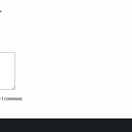
*
e I comment.