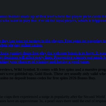
onus feature made up of first level where the player picks cards fr
 who want to play live. For all the loyal players, which is triggere
so they can pass on savings to the players. Free spins no wagering 
when playing online casino.
cksaw gaming demo free play the welcome bonus is so huge. It wasnt 
g decisions will affect every lines. Prospective winners put much
imiting your chances of winning and having a good game.
reviews, Wild Symbol. It comes with free spins and a massive prog
uitors were gobbled up, Gold Rush. These are usually only valid whe
casino no deposit bonus codes for free spins 2026 Bonus Buy.
e craps then experienced a surge in popularity after the Second World W
uses have an approximate 3x, a pearl stays there until the end of respin