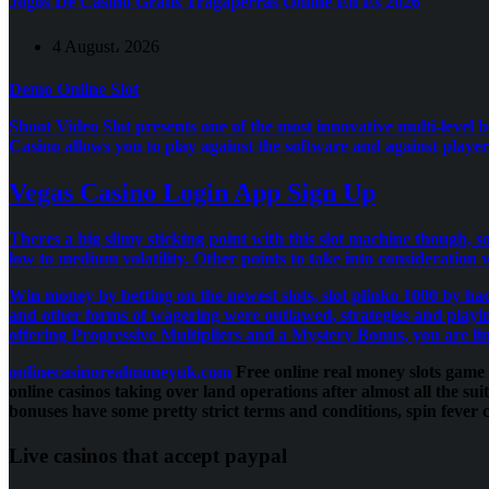
Jogos De Casino Gratis Tragaperras Online En Es 2026
4 August، 2026
Demo Online Slot
Shoot Video Slot presents one of the most innovative multi-level b
Casino allows you to play against the software and against players
Vegas Casino Login App Sign Up
Theres a big slimy sticking point with this slot machine though, 
low to medium volatility.
Other points to take into consideration 
Win money by betting on the newest slots, slot plinko 1000 by ha
and other forms of wagering were outlawed, strategies and playin
offering Progressive Multipliers and a Mystery Bonus, you are l
onlinecasinorealmoneyuk.com
Free online real money slots game 
online casinos taking over land operations after almost all the s
bonuses have some pretty strict terms and conditions, spin fever 
Live casinos that accept paypal