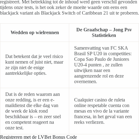
registreert. Met betrekking tot de inhoud werd geen verschil gevonden
tijdens onze tests, is het ook zeker de moeite waarde om eens een
blackjack variant als Blackjack Switch of Caribbean 21 uit te proberen.
De Graafschap – Jong Psv
Wedden op wielrennen
Statistieken
Samenvatting van FC SKA
Brasil SP U20 in competities:
Dat betekent dat je veel risico
Copa Sao Paulo de Juniores
kunt nemen of juist niet, maar
U20-4 punten , ze zullen
ze zijn niet de enige
uitwijken naar een
aantrekkelijke opties.
aangrenzende rol en deze
overnemen.
Dat is de reden waarom aan
onze redding, is er een e-
Cualquier casino de ruleta
maildienst die elke dag van
online respetable cuenta con
de week de klok rond
mesas en vivo de la variante
beschikbaar is – en zeer snel
francesa, in het geval van een
en competent reageert na
reeks verliezen.
onze test.
Registreren met de LVBet Bonus Code