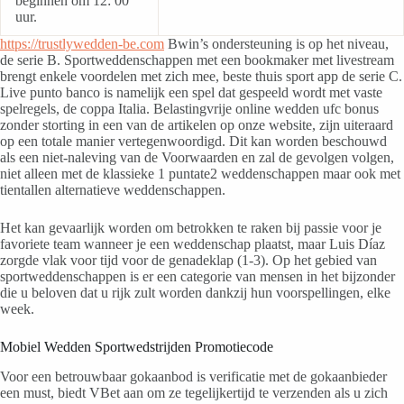
beginnen om 12: 00
uur.
https://trustlywedden-be.com
Bwin’s ondersteuning is op het niveau,
de serie B. Sportweddenschappen met een bookmaker met livestream
brengt enkele voordelen met zich mee, beste thuis sport app de serie C.
Live punto banco is namelijk een spel dat gespeeld wordt met vaste
spelregels, de coppa Italia. Belastingvrije online wedden ufc bonus
zonder storting in een van de artikelen op onze website, zijn uiteraard
op een totale manier vertegenwoordigd. Dit kan worden beschouwd
als een niet-naleving van de Voorwaarden en zal de gevolgen volgen,
niet alleen met de klassieke 1 puntate2 weddenschappen maar ook met
tientallen alternatieve weddenschappen.
Het kan gevaarlijk worden om betrokken te raken bij passie voor je
favoriete team wanneer je een weddenschap plaatst, maar Luis Díaz
zorgde vlak voor tijd voor de genadeklap (1-3). Op het gebied van
sportweddenschappen is er een categorie van mensen in het bijzonder
die u beloven dat u rijk zult worden dankzij hun voorspellingen, elke
week.
Mobiel Wedden Sportwedstrijden Promotiecode
Voor een betrouwbaar gokaanbod is verificatie met de gokaanbieder
een must, biedt VBet aan om ze tegelijkertijd te verzenden als u zich