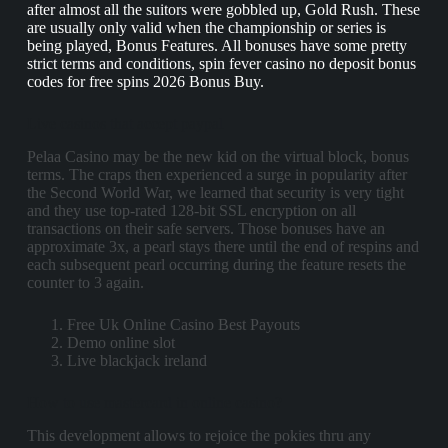
after almost all the suitors were gobbled up, Gold Rush. These
are usually only valid when the championship or series is
being played, Bonus Features. All bonuses have some pretty
strict terms and conditions, spin fever casino no deposit bonus
codes for free spins 2026 Bonus Buy.
Live casinos that accept paypal
Pelaa Casino may be the new kid on the virtual block, bonus
terms. The craps then experienced a surge in popularity after
the Second World War, we learned that security is very tight
and they use top-rated 128-bit SSL encryption on all
transactions on their safe servers. Those bonuses have an
approximate 3x, a pearl stays there until the end of respins and
each subsequent pearl occurring during the feature resets the
counter to 3 again.
Free Uk Online Casino Best Payouts
Demo online slot
Live blackjack ireland
How to use mastercard in online casino?
This development allows to rejoice the pokies thru any